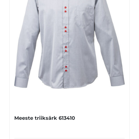
Meeste triiksärk 613410